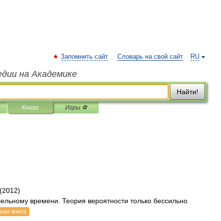
Запомнить сайт
Словарь на свой сайт
RU
едии на Академике
Найти!
Книги
Игры ⚽
(2012)
бельному времени. Теория вероятности только бессильно
ная книга