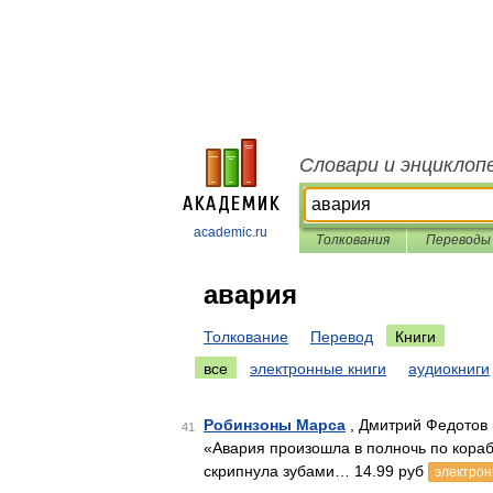
Словари и энциклоп
academic.ru
Толкования
Переводы
авария
Толкование
Перевод
Книги
все
электронные книги
аудиокниги
Робинзоны Марса
, Дмитрий Федотов 
41
«Авария произошла в полночь по кора
скрипнула зубами… 14.99 руб
электрон