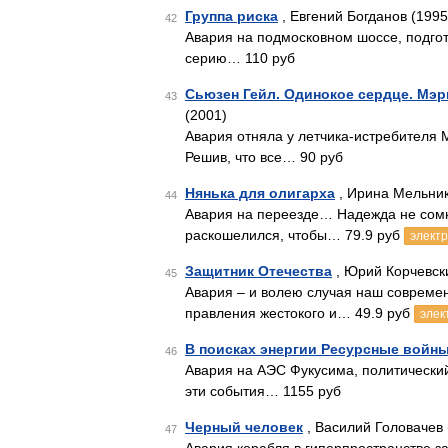
Группа риска
, Евгений Богданов (1995
42
Авария на подмосковном шоссе, подгот
серию… 110 руб
Сьюзен Гейл. Одинокое сердце. Мэр
43
(2001)
Авария отняла у летчика-истребителя М
Решив, что все… 90 руб
Нянька для олигарха
, Ирина Мельни
44
Авария на переезде… Надежда не сомне
раскошелился, чтобы… 79.9 руб
электр
Защитник Отечества
, Юрий Корчевск
45
Авария – и волею случая наш современ
правления жестокого и… 49.9 руб
элек
В поисках энергии Ресурсные войны
46
Авария на АЭС Фукусима, политический
эти события… 1155 руб
Черный человек
, Василий Головачев 
47