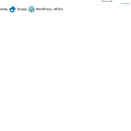
omla,
Drupal,
WordPress, MODx.