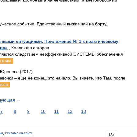
забрасывает космонавта на неизвестный планетоподобный
 ужасное событие. Единственный выживший на борту,
енными ситуациями. Приложение № 1 к практическому
тва»
, Коллектив авторов
 являются следствием неэффективной СИСТЕМЫ обеспечения
 книга
 Юренева (2017)
вочки – еще не конец, это начало. Вы знаете, что Там, после
книга
дующая
→
7
8
9
10
11
12
13
ка
,
Реклама на сайте
18+