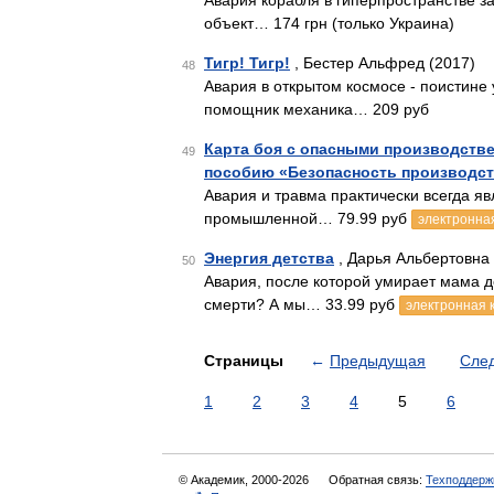
Авария корабля в гиперпространстве 
объект… 174 грн (только Украина)
Тигр! Тигр!
, Бестер Альфред (2017)
48
Авария в открытом космосе - поистине
помощник механика… 209 руб
Карта боя с опасными производств
49
пособию «Безопасность производс
Авария и травма практически всегда
промышленной… 79.99 руб
электронная
Энергия детства
, Дарья Альбертовна
50
Авария, после которой умирает мама де
смерти? А мы… 33.99 руб
электронная 
Страницы
←
Предыдущая
Сле
1
2
3
4
5
6
© Академик, 2000-2026
Обратная связь:
Техподдерж